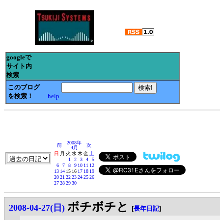
googleで
サイト内
検索
このブログ
を検索！
help
2008年
前
次
4月
日
月
火
水
木
金
土
1
2
3
4
5
6
7
8
9
10
11
12
13
14
15
16
17
18
19
20
21
22
23
24
25
26
27
28
29
30
ボチボチと
2008-04-27(日)
[
長年日記
]