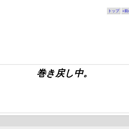
トップ
«前の
巻き戻し中。