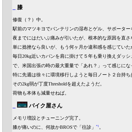
_
膝
修復（？）中。
駅前のマツキヨでバンテリンの湿布とゲル、サポーター
夜までにはだいぶ痛みが引いたが、根本的な原因を直さ
単に捻挫なら良いが、もう何ヶ月か違和感を感じていた
毎日20kg近いカバンを肩に掛けて５年も乗り換えダッ
で、米国出張の時の最大重量で「あれ？」って感じにな
特に先週は徐々に環境移行しようと毎日ノート２台持ち
その2kg弱が丁度Thresholdを超えたようだ。
荷物も本体も減量せねば。
_
バイク屋さん
メモリ増設とチューニング完了。
*1
膝が痛いのに、何故かBROSで「往診」
。