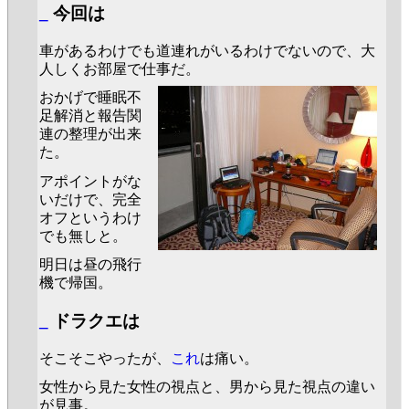
_
今回は
車があるわけでも道連れがいるわけでないので、大
人しくお部屋で仕事だ。
おかげで睡眠不
足解消と報告関
連の整理が出来
た。
アポイントがな
いだけで、完全
オフというわけ
でも無しと。
明日は昼の飛行
機で帰国。
_
ドラクエは
そこそこやったが、
これ
は痛い。
女性から見た女性の視点と、男から見た視点の違い
が見事。