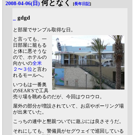
何となく
2008-04-06(日)
[
長年日記
]
_
gdgd
と部屋でサンプル取得な日。
と言っても、一
日部屋に籠もる
と体に悪そうな
ので、ホテルの
向かいの
全米
２〜３位
と言わ
れるモールへ。
いつもは一番奥
のSEAR'Sで工具
売り場を眺めるのだが、今回はウロウロ。
屋外の部分が増設されていて、お店やボーリング場
が出来ていた。
こっちの連中と懇親ついでに遊ぶには良さそうだ。
それにしても、警備員がセグウェイで巡回している