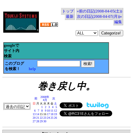
トップ
«前の日記(2008-04-05(土))
最新
次の日記(2008-04-07(月))»
編集
googleで
サイト内
検索
このブログ
を検索！
help
巻き戻し中。
2008年
前
次
4月
日
月
火
水
木
金
土
1
2
3
4
5
6
7
8
9
10
11
12
13
14
15
16
17
18
19
20
21
22
23
24
25
26
27
28
29
30