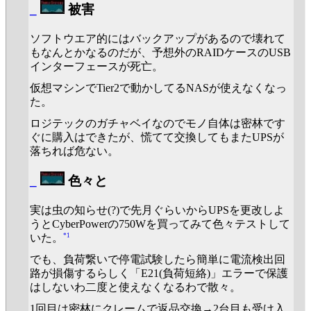
_
被害
ソフトウエア的にはバックアップがあるので壊れて
もなんとかなるのだが、予想外のRAIDケースのUSB
インターフェースが死亡。
仮想マシンでTier2で動かしてるNASが使えなくなっ
た。
ロジテックのガチャベイなのでモノ自体は密林です
ぐに購入はできたが、慌てて交換してもまたUPSが
落ちれば危ない。
_
色々と
実は虫の知らせ(?)で先月ぐらいからUPSを更改しよ
うとCyberPowerの750Wを買ってみて色々テストして
*1
いた。
でも、負荷繋いで停電試験したら簡単に電流検出回
路が損傷するらしく「E21(負荷短絡)」エラーで保護
はしないわ二度と使えなくなるわで散々。
1回目は密林にクレームで返品交換→2台目も受け入