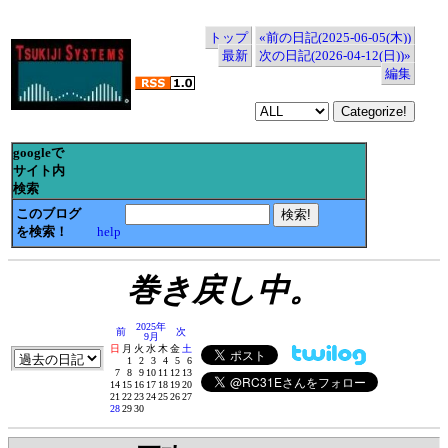
トップ
«前の日記(2025-06-05(木))
最新
次の日記(2026-04-12(日))»
編集
googleで
サイト内
検索
このブログ
を検索！
help
巻き戻し中。
2025年
前
次
9月
日
月
火
水
木
金
土
1
2
3
4
5
6
7
8
9
10
11
12
13
14
15
16
17
18
19
20
21
22
23
24
25
26
27
28
29
30