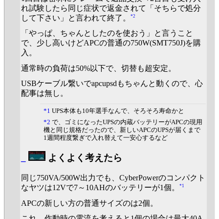
れ試験したら同じ症状で返金されて「そちらで処分
*2
して下さい」と言われて終了。
「やっぱ、ちゃんとしたのを使おう」と言うこと
で、少し高いけどAPCの普通の750W(SMT750J)を購
入。
通常時の負荷は50%以下で、切替も超安定。
USBケーブル繋いでapcupsdもちゃんと動くので、心
配事は無し。
*1
UPS本体も10年選手なんで、そろそろ寿命かと
*2
で、ゴミになったUPSの内蔵バッテリーがAPCの現用
機と同じ規格だったので、新しいAPCのUPSが届くまで
1週間程度繋ぎで入れ替えて一安心するなど
_
よくよく考えたら
同じ750VA/500W出力でも、CyberPowerのコンパクト
*1
なヤツは12Vで7～10AHのバッテリーが1個。
APCの新しい方の普通サイズのは2個。
これ、作動時の電流を考えると1個の場合は最大40A