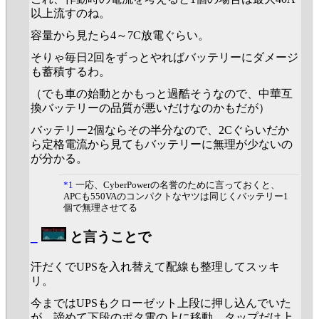
以上流すのね。
容量から見たら4～7C放電ぐらい。
そりゃ毎日2回をずっとやればバッテリーにダメージ
も蓄積するわ。
（でも車の始動とかもっと過酷そうなので、中華互
換バッテリーの品質が悪いだけなのかもだが）
バッテリー2個ならその半分なので、2Cぐらいだか
ら定格電流から見てもバッテリーに無理が少ないの
が分かる。
*1
一応、CyberPowerの名誉のために言っておくと、
APCも550VAのコンパクトなヤツは同じくバッテリー1
個で無理させてる
_
と言うことで
汗だくでUPSを入れ替えて配線も整理してスッキ
リ。
今まではUPSもクローゼット上段に押し込んでいた
が、諦めて下段のポタ電の上に移動、タップだけ上