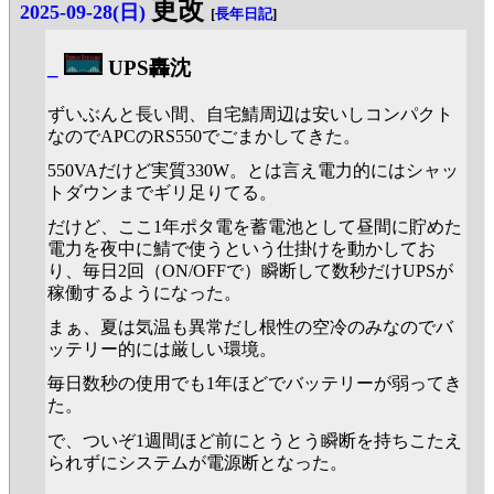
更改
2025-09-28(日)
[
長年日記
]
_
UPS轟沈
ずいぶんと長い間、自宅鯖周辺は安いしコンパクト
なのでAPCのRS550でごまかしてきた。
550VAだけど実質330W。とは言え電力的にはシャッ
トダウンまでギリ足りてる。
だけど、ここ1年ポタ電を蓄電池として昼間に貯めた
電力を夜中に鯖で使うという仕掛けを動かしてお
り、毎日2回（ON/OFFで）瞬断して数秒だけUPSが
稼働するようになった。
まぁ、夏は気温も異常だし根性の空冷のみなのでバ
ッテリー的には厳しい環境。
毎日数秒の使用でも1年ほどでバッテリーが弱ってき
た。
で、ついぞ1週間ほど前にとうとう瞬断を持ちこたえ
られずにシステムが電源断となった。