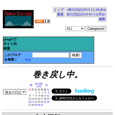
トップ
«前の日記(2015-12-30(水))
最新
次の日記(2016-01-11(月))»
編集
googleで
サイト内
検索
このブログ
を検索！
help
巻き戻し中。
2015年
前
次
12月
日
月
火
水
木
金
土
1
2
3
4
5
6
7
8
9
10
11
12
13
14
15
16
17
18
19
20
21
22
23
24
25
26
27
28
29
30
31