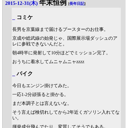
年末恒例
2015-12-31(木)
[
長年日記
]
_
コミケ
長男を京葉線まで届けるブースターのお仕事。
京成や総武線の始発じゃ、国際展示場ダッシュのア
レに参戦できないんだと。
朝4時半に発射して10分ほどでミッション完了。
おうちに着水してムニャムニャzzzz
_
バイク
今日もエンジン掛けてみた。
一応1-2分頑張ると掛かる。
まだ本調子とは言えないな。
そう言えば検切れしてから2年近くガソリン入れてな
い。
揮発成分飛んでたり、変質してそうでもある。