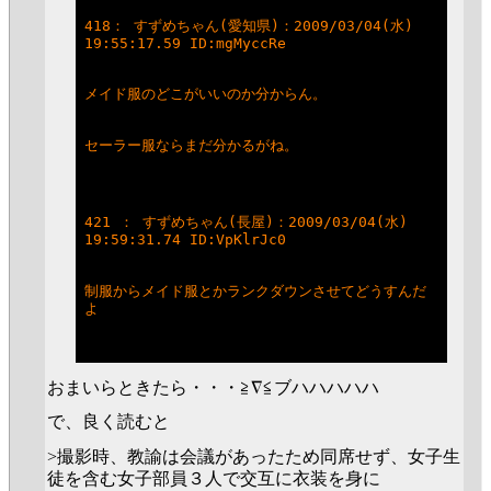
418： すずめちゃん(愛知県)：2009/03/04(水) 
19:55:17.59 ID:mgMyccRe
メイド服のどこがいいのか分からん。
セーラー服ならまだ分かるがね。
421 ： すずめちゃん(長屋)：2009/03/04(水) 
19:59:31.74 ID:VpKlrJc0
制服からメイド服とかランクダウンさせてどうすんだ
よ
おまいらときたら・・・≧∇≦ブハハハハハ
で、良く読むと
>撮影時、教諭は会議があったため同席せず、女子生
徒を含む女子部員３人で交互に衣装を身に