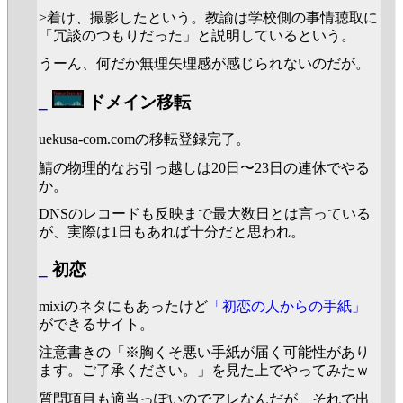
>着け、撮影したという。教諭は学校側の事情聴取に
「冗談のつもりだった」と説明しているという。
うーん、何だか無理矢理感が感じられないのだが。
_
ドメイン移転
uekusa-com.comの移転登録完了。
鯖の物理的なお引っ越しは20日〜23日の連休でやる
か。
DNSのレコードも反映まで最大数日とは言っている
が、実際は1日もあれば十分だと思われ。
_
初恋
mixiのネタにもあったけど
「初恋の人からの手紙」
ができるサイト。
注意書きの「※胸くそ悪い手紙が届く可能性があり
ます。ご了承ください。」を見た上でやってみたｗ
質問項目も適当っぽいのでアレなんだが、それで出