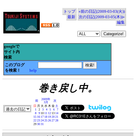
トップ
«前の日記(2009-03-03(火))
最新
次の日記(2009-03-05(木))»
編集
googleで
サイト内
検索
このブログ
を検索！
help
巻き戻し中。
2009年
前
次
3月
日
月
火
水
木
金
土
1
2
3
4
5
6
7
8
9
10
11
12
13
14
15
16
17
18
19
20
21
22
23
24
25
26
27
28
29
30
31