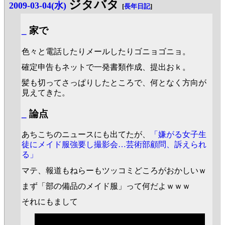
ジタバタ
2009-03-04(水)
[
長年日記
]
_
家で
色々と電話したりメールしたりゴニョゴニョ。
確定申告もネットで一発書類作成、提出おｋ。
髪も切ってさっぱりしたところで、何となく方向が
見えてきた。
_
論点
あちこちのニュースにも出てたが、
「嫌がる女子生
徒にメイド服強要し撮影会…芸術部顧問、訴えられ
る」
マテ、報道もねらーもツッコミどころがおかしいｗ
まず「部の備品のメイド服」って何だよｗｗｗ
それにもまして