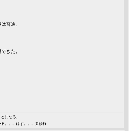
て事は普通。
解できた。
ことになる。
かる。。。はず。。。要修行