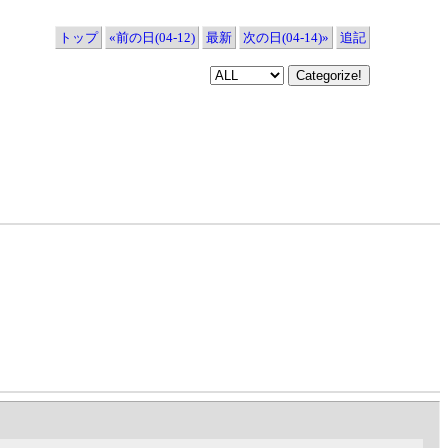
トップ
«前の日(04-12)
最新
次の日(04-14)»
追記