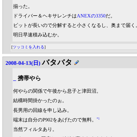
揃った。
ドライバー＆ヘキサレンチは
ANEXの3350
だ。
ビットが長いので分解すると小さくなるし、奥まで届く
明日早速積み込むか。
[
ツッコミを入れる
]
バタバタ
2008-04-13(日)
_
携帯やら
何やらの関係で午後から息子と津田沼。
結構時間掛かったのぉ。
長男用の回線を申し込み。
*1
端末は自分のP902をあげたので無料。
当然フィルタあり。