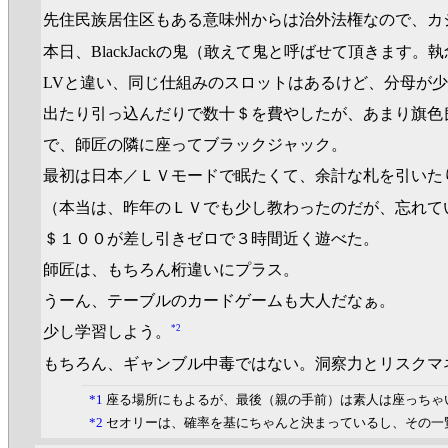
先住民族居住区もある意味州からは治外法権なので、カ
本日、BlackJackの鬼（敢えて鬼と呼ばせて頂きま
LVと違い、同じ仕組みのスロットはあるけど、分母が少なくてS
出たり引っ込んだりで数十＄を費やしたが、あまり旗色
で、師匠の隣に座ってブラックジャック。
最初は日本／ＬＶモードで眠たくて、余計な札を引いた
（本当は、昨年のＬＶでも少し教わったのだが、忘れて
＄１００が差し引きゼロで３時間近く遊べた。
師匠は、もちろん桁違いにプラス。
うーん、テーブルのカードゲームも大人だなぁ。
*2
少し学習しよう。
もちろん、ギャンブル中毒ではない。洞察力とリスクマ
*1
座る場所にもよるが、最後（親の手前）は素人は座っちゃ
*2
セオリーは、確率を基にちゃんと決まっているし、その一