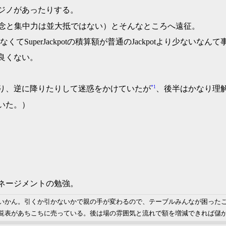
ジノがあったりする。
す。執念と集中力は並大抵ではない）とそんなところへ遠征。
uperJackpotの積算額が普通のJackpotより少ないなん
良くない。
*1
り、逆に降りたりして迷惑をかけていたが
、後半はかなり理
いた。）
ネージメントの勉強。
いかん。引くか引かないかで親の手が変わるので、テーブルみんなが困った
覧表があちこちに売っている。後は場の雰囲気と流れで額を増減できれば儲