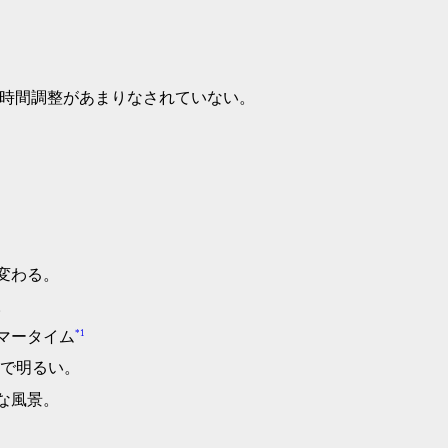
、時間調整があまりなされていない。
変わる。
。
*1
マータイム
まで明るい。
な風景。