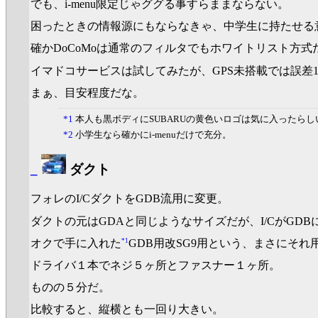
でも、i-menu限定じゃググる事すらままならない。
困ったときの情報源にもならなきゃ、中学生に持たせる
確かDoCoMoは通常のフィルタでもホワイトリスト方
イマドコサービスは試してみたが、GPS未搭載では誤差1
まぁ、目安程度だな。
*1
本人も黒ボディにSUBARUの黄色いロゴは気に入ったらし
*2
小学生なら確かにi-menuだけで充分。
_
ダクト
フォレのI/CダクトをGDB流用に変更。
ダクトの元はGDAと同じようなサイズだが、I/CがGD
*1
オクで手に入れた
GDB用改SG9用という、まさにそれ
ドライバ１本でネジ５ヶ所とファスナー１ヶ所。
ものの５分だ。
比較すると、縦横とも一回り大きい。