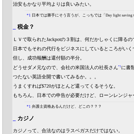
治安もかなり平均よりは良いみたい。
*1
日本では勝手にそう言うが、こっちでは「Day light saving 
_
税金？
ＬＶで取られたJackpotの３割は、何だかしゃくに障
日本でもそれの代行をビジネスにしているところがいく
但し、成功報酬は還付額の半分。
*1
どうせダメ元なので、会社の米国法人の社長さん
に書
つたない英語全開で書いてみるか。。。
うまくすれば$720がほとんど還ってくるそうな。
もちろん、日本での申告が必要だけど、ローンレンジャ
*1
弁護士資格あるんだけど、どこの？？？
_
カジノ
カジノって、合法なのはラスベガスだけではない。