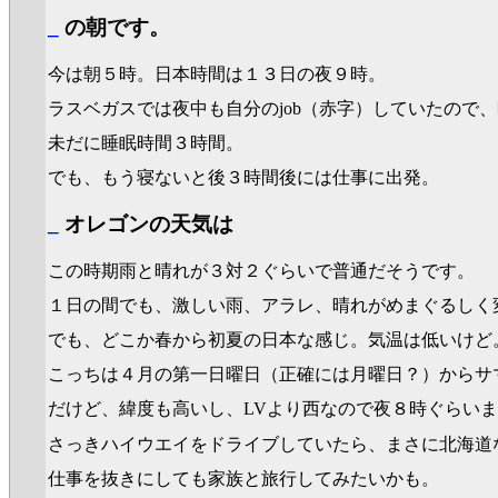
_
の朝です。
今は朝５時。日本時間は１３日の夜９時。
ラスベガスでは夜中も自分のjob（赤字）していたので
未だに睡眠時間３時間。
でも、もう寝ないと後３時間後には仕事に出発。
_
オレゴンの天気は
この時期雨と晴れが３対２ぐらいで普通だそうです。
１日の間でも、激しい雨、アラレ、晴れがめまぐるしく
でも、どこか春から初夏の日本な感じ。気温は低いけど
こっちは４月の第一日曜日（正確には月曜日？）からサ
だけど、緯度も高いし、LVより西なので夜８時ぐらい
さっきハイウエイをドライブしていたら、まさに北海道
仕事を抜きにしても家族と旅行してみたいかも。