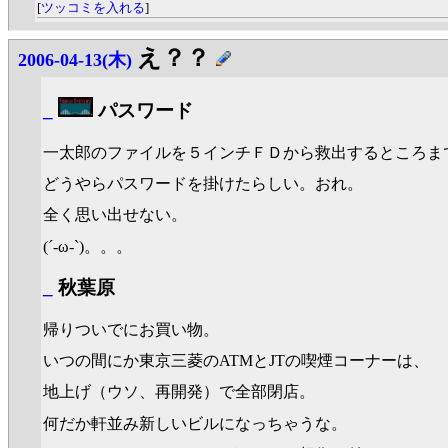
[
ツッコミを入れる
]
え？？
2006-04-13(木)
_
パスワード
一太郎のファイルを５インチＦＤから救出するところま
どうやらパスワードを掛けたらしい。おれ。
全く思い出せない。
(´-ω-`)。。。
_
秋葉原
帰りついでにお買い物。
いつの間にか東京三菱のATMとJTの喫煙コーナーは、
地上げ（ウソ、再開発）で全部閉店。
何だか軒並み新しいビルになっちゃうな。